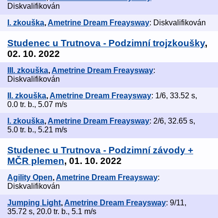
Diskvalifikován
I. zkouška
,
Ametrine Dream Freaysway
: Diskvalifikován
Studenec u Trutnova - Podzimní trojzkoušky
,
02. 10. 2022
III. zkouška
,
Ametrine Dream Freaysway
:
Diskvalifikován
II. zkouška
,
Ametrine Dream Freaysway
: 1/6, 33.52 s,
0.0 tr. b., 5.07 m/s
I. zkouška
,
Ametrine Dream Freaysway
: 2/6, 32.65 s,
5.0 tr. b., 5.21 m/s
Studenec u Trutnova - Podzimní závody +
MČR plemen
, 01. 10. 2022
Agility Open
,
Ametrine Dream Freaysway
:
Diskvalifikován
Jumping Light
,
Ametrine Dream Freaysway
: 9/11,
35.72 s, 20.0 tr. b., 5.1 m/s