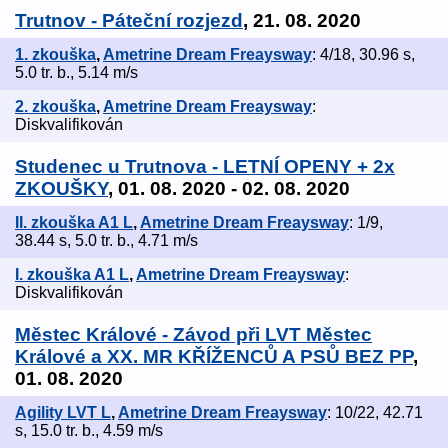
Trutnov - Páteční rozjezd
, 21. 08. 2020
1. zkouška
,
Ametrine Dream Freaysway
: 4/18, 30.96 s,
5.0 tr. b., 5.14 m/s
2. zkouška
,
Ametrine Dream Freaysway
:
Diskvalifikován
Studenec u Trutnova - LETNÍ OPENY + 2x
ZKOUŠKY
, 01. 08. 2020 - 02. 08. 2020
II. zkouška A1 L
,
Ametrine Dream Freaysway
: 1/9,
38.44 s, 5.0 tr. b., 4.71 m/s
I. zkouška A1 L
,
Ametrine Dream Freaysway
:
Diskvalifikován
Městec Králové - Závod při LVT Městec
Králové a XX. MR KŘÍŽENCŮ A PSŮ BEZ PP
,
01. 08. 2020
Agility LVT L
,
Ametrine Dream Freaysway
: 10/22, 42.71
s, 15.0 tr. b., 4.59 m/s