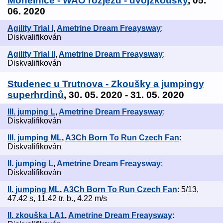
Mohelnice - WAO rozjezd - dvojzkoušky
, 05.
06. 2020
Agility Trial I
,
Ametrine Dream Freaysway
:
Diskvalifikován
Agility Trial II
,
Ametrine Dream Freaysway
:
Diskvalifikován
Studenec u Trutnova - Zkoušky a jumpingy
superhrdinů
, 30. 05. 2020 - 31. 05. 2020
III. jumping L
,
Ametrine Dream Freaysway
:
Diskvalifikován
III. jumping ML
,
A3Ch Born To Run Czech Fan
:
Diskvalifikován
II. jumping L
,
Ametrine Dream Freaysway
:
Diskvalifikován
II. jumping ML
,
A3Ch Born To Run Czech Fan
: 5/13,
47.42 s, 11.42 tr. b., 4.22 m/s
II. zkouška LA1
,
Ametrine Dream Freaysway
: