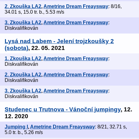
2. Zkouška LA2
,
Ametrine Dream Freaysway
: 8/16,
34.01 s, 15.0 tr. b., 5.53 m/s
3. Zkouška LA2
,
Ametrine Dream Freaysway
:
Diskvalifikován
Lysá nad Labem - Jelení trojzkoušky 2
(sobota)
, 22. 05. 2021
1. Zkouška LA2
,
Ametrine Dream Freaysway
:
Diskvalifikován
2. Zkouška LA2
,
Ametrine Dream Freaysway
:
Diskvalifikován
3. Zkouška LA2
,
Ametrine Dream Freaysway
:
Diskvalifikován
Studenec u Trutnova - Vánoční jumpingy
, 12.
12. 2020
Jumping I
,
Ametrine Dream Freaysway
: 8/21, 32.71 s,
5.0 tr. b., 5.26 m/s