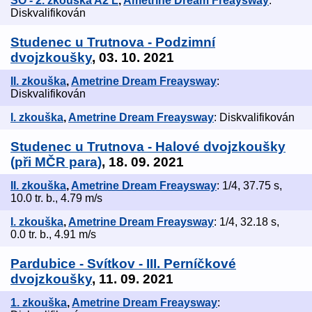
SO - 2. zkouška A2 L
,
Ametrine Dream Freaysway
:
Diskvalifikován
Studenec u Trutnova - Podzimní
dvojzkoušky
, 03. 10. 2021
II. zkouška
,
Ametrine Dream Freaysway
:
Diskvalifikován
I. zkouška
,
Ametrine Dream Freaysway
: Diskvalifikován
Studenec u Trutnova - Halové dvojzkoušky
(při MČR para)
, 18. 09. 2021
II. zkouška
,
Ametrine Dream Freaysway
: 1/4, 37.75 s,
10.0 tr. b., 4.79 m/s
I. zkouška
,
Ametrine Dream Freaysway
: 1/4, 32.18 s,
0.0 tr. b., 4.91 m/s
Pardubice - Svítkov - III. Perníčkové
dvojzkoušky
, 11. 09. 2021
1. zkouška
,
Ametrine Dream Freaysway
: