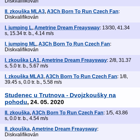
Diskvalifikován
II. zkouška MLA3
,
A3Ch Born To Run Czech Fan
:
Diskvalifikován
I. jumping L
,
Ametrine Dream Freaysway
: 13/30, 41.34
s, 15.34 tr. b., 4.14 m/s
I. jumping ML
,
A3Ch Born To Run Czech Fan
:
Diskvalifikován
I. zkouška LA1
,
Ametrine Dream Freaysway
: 2/8, 31.37
s, 5.0 tr. b., 5.67 m/s
I. zkouška MLA3
,
A3Ch Born To Run Czech Fan
: 1/8,
39.45 s, 0.0 tr. b., 5.58 m/s
Studenec u Trutnova - Dvojzkoušky na
pohodu
, 24. 05. 2020
II. zkouška
,
A3Ch Born To Run Czech Fan
: 1/5, 43.86
s, 0.0 tr. b., 4.54 m/s
II. zkouška
,
Ametrine Dream Freaysway
:
Diskvalifikován