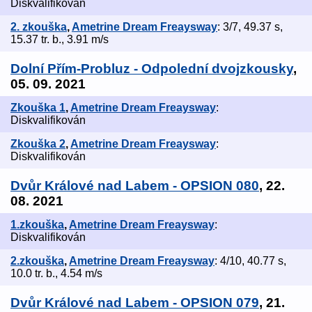
Diskvalifikován
2. zkouška
,
Ametrine Dream Freaysway
: 3/7, 49.37 s,
15.37 tr. b., 3.91 m/s
Dolní Přím-Probluz - Odpolední dvojzkousky
,
05. 09. 2021
Zkouška 1
,
Ametrine Dream Freaysway
:
Diskvalifikován
Zkouška 2
,
Ametrine Dream Freaysway
:
Diskvalifikován
Dvůr Králové nad Labem - OPSION 080
, 22.
08. 2021
1.zkouška
,
Ametrine Dream Freaysway
:
Diskvalifikován
2.zkouška
,
Ametrine Dream Freaysway
: 4/10, 40.77 s,
10.0 tr. b., 4.54 m/s
Dvůr Králové nad Labem - OPSION 079
, 21.