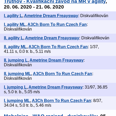
Trutnov - Kvalifikační závod na MR v agility
,
20. 06. 2020 - 21. 06. 2020
I. agility L
,
Ametrine Dream Freaysway
: Diskvalifikován
I. agility ML
,
A3Ch Born To Run Czech Fan
:
Diskvalifikován
II. agility L
,
Ametrine Dream Freaysway
: Diskvalifikován
II. agility ML
,
A3Ch Born To Run Czech Fan
: 1/37,
41.11 s, 0.0 tr. b., 5.11 m/s
II. jumping L
,
Ametrine Dream Freaysway
:
Diskvalifikován
II. jumping ML
,
A3Ch Born To Run Czech Fan
:
Diskvalifikován
I. jumping L
,
Ametrine Dream Freaysway
: 31/97, 36.85
s, 5.0 tr. b., 5.05 m/s
I. jumping ML
,
A3Ch Born To Run Czech Fan
: 8/37,
34.04 s, 5.0 tr. b., 5.46 m/s