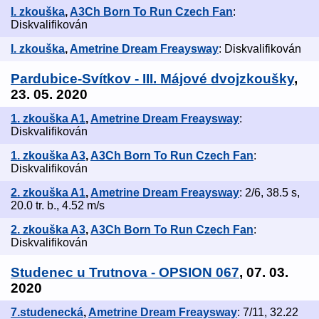
I. zkouška
,
A3Ch Born To Run Czech Fan
:
Diskvalifikován
I. zkouška
,
Ametrine Dream Freaysway
: Diskvalifikován
Pardubice-Svítkov - III. Májové dvojzkoušky
,
23. 05. 2020
1. zkouška A1
,
Ametrine Dream Freaysway
:
Diskvalifikován
1. zkouška A3
,
A3Ch Born To Run Czech Fan
:
Diskvalifikován
2. zkouška A1
,
Ametrine Dream Freaysway
: 2/6, 38.5 s,
20.0 tr. b., 4.52 m/s
2. zkouška A3
,
A3Ch Born To Run Czech Fan
:
Diskvalifikován
Studenec u Trutnova - OPSION 067
, 07. 03.
2020
7.studenecká
,
Ametrine Dream Freaysway
: 7/11, 32.22