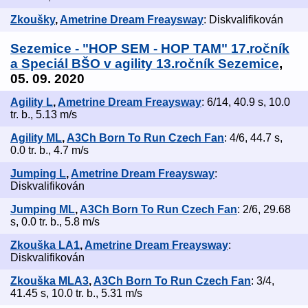
Zkoušky
,
Ametrine Dream Freaysway
: Diskvalifikován
Sezemice - "HOP SEM - HOP TAM" 17.ročník
a Speciál BŠO v agility 13.ročník Sezemice
,
05. 09. 2020
Agility L
,
Ametrine Dream Freaysway
: 6/14, 40.9 s, 10.0
tr. b., 5.13 m/s
Agility ML
,
A3Ch Born To Run Czech Fan
: 4/6, 44.7 s,
0.0 tr. b., 4.7 m/s
Jumping L
,
Ametrine Dream Freaysway
:
Diskvalifikován
Jumping ML
,
A3Ch Born To Run Czech Fan
: 2/6, 29.68
s, 0.0 tr. b., 5.8 m/s
Zkouška LA1
,
Ametrine Dream Freaysway
:
Diskvalifikován
Zkouška MLA3
,
A3Ch Born To Run Czech Fan
: 3/4,
41.45 s, 10.0 tr. b., 5.31 m/s