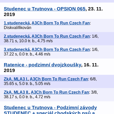
Studenec u Trutnova - OPSION 065
, 23. 11.
2019
1.studenecká
,
A3Ch Born To Run Czech Fan
:
Diskvalifikován
2.studenecká
,
A3Ch Born To Run Czech Fan
: 1/6,
38.71 s, 10.0 tr. b., 4.75 m/s
3.studenecká
,
A3Ch Born To Run Czech Fan
: 1/6,
37.22 s, 0.0 tr. b., 4.46 m/s
Ratenice - podzimní dvojzkoušky
, 16. 11.
2019
ZkA. MLA3 I.
,
A3Ch Born To Run Czech Fan
: 6/8,
35.65 s, 5.0 tr. b., 5.05 m/s
ZkA. MLA3 II.
,
A3Ch Born To Run Czech Fan
: 3/8,
38.17 s, 0.0 tr. b., 4.72 m/s
Studenec u Trutnova - Podzimní závody
STUDENEC + speciál chodských psů a