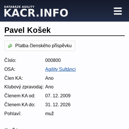
Pavel Košek
Platba členského příspěvku
Číslo:
000800
OSA:
Agility Sultánci
Člen KA:
Ano
Klubový zpravodaj:
Ano
Členem KA od:
07. 12. 2009
Členem KA do:
31. 12. 2026
Pohlaví:
muž