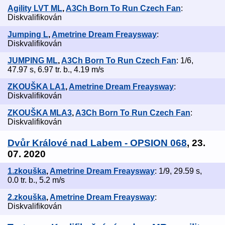
Agility LVT ML
,
A3Ch Born To Run Czech Fan
:
Diskvalifikován
Jumping L
,
Ametrine Dream Freaysway
:
Diskvalifikován
JUMPING ML
,
A3Ch Born To Run Czech Fan
: 1/6,
47.97 s, 6.97 tr. b., 4.19 m/s
ZKOUŠKA LA1
,
Ametrine Dream Freaysway
:
Diskvalifikován
ZKOUŠKA MLA3
,
A3Ch Born To Run Czech Fan
:
Diskvalifikován
Dvůr Králové nad Labem - OPSION 068
, 23.
07. 2020
1.zkouška
,
Ametrine Dream Freaysway
: 1/9, 29.59 s,
0.0 tr. b., 5.2 m/s
2.zkouška
,
Ametrine Dream Freaysway
:
Diskvalifikován