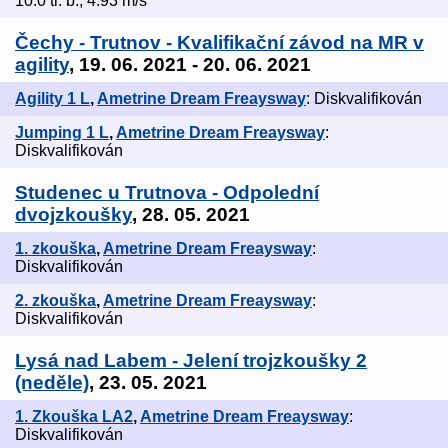
10.0 tr. b., 4.93 m/s
Čechy - Trutnov - Kvalifikační závod na MR v
agility
, 19. 06. 2021 - 20. 06. 2021
Agility 1 L
,
Ametrine Dream Freaysway
: Diskvalifikován
Jumping 1 L
,
Ametrine Dream Freaysway
:
Diskvalifikován
Studenec u Trutnova - Odpolední
dvojzkoušky
, 28. 05. 2021
1. zkouška
,
Ametrine Dream Freaysway
:
Diskvalifikován
2. zkouška
,
Ametrine Dream Freaysway
:
Diskvalifikován
Lysá nad Labem - Jelení trojzkoušky 2
(neděle)
, 23. 05. 2021
1. Zkouška LA2
,
Ametrine Dream Freaysway
:
Diskvalifikován