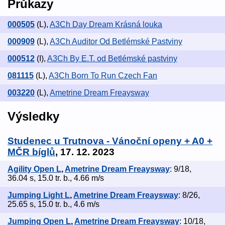
Průkazy
000505
(L)
,
A3Ch Day Dream Krásná louka
000909
(L)
,
A3Ch Auditor Od Betlémské Pastviny
000512
(I)
,
A3Ch By E.T. od Betlémské pastviny
081115
(L)
,
A3Ch Born To Run Czech Fan
003220
(L)
,
Ametrine Dream Freaysway
Výsledky
Studenec u Trutnova - Vánoční openy + A0 +
MČR bíglů
, 17. 12. 2023
Agility Open L
,
Ametrine Dream Freaysway
: 9/18,
36.04 s, 15.0 tr. b., 4.66 m/s
Jumping Light L
,
Ametrine Dream Freaysway
: 8/26,
25.65 s, 15.0 tr. b., 4.6 m/s
Jumping Open L
,
Ametrine Dream Freaysway
: 10/18,