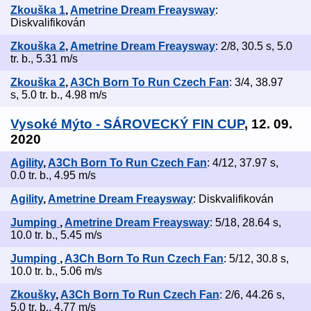
Zkouška 1
,
Ametrine Dream Freaysway
:
Diskvalifikován
Zkouška 2
,
Ametrine Dream Freaysway
: 2/8, 30.5 s, 5.0
tr. b., 5.31 m/s
Zkouška 2
,
A3Ch Born To Run Czech Fan
: 3/4, 38.97
s, 5.0 tr. b., 4.98 m/s
Vysoké Mýto - SÁROVECKÝ FIN CUP
, 12. 09.
2020
Agility
,
A3Ch Born To Run Czech Fan
: 4/12, 37.97 s,
0.0 tr. b., 4.95 m/s
Agility
,
Ametrine Dream Freaysway
: Diskvalifikován
Jumping
,
Ametrine Dream Freaysway
: 5/18, 28.64 s,
10.0 tr. b., 5.45 m/s
Jumping
,
A3Ch Born To Run Czech Fan
: 5/12, 30.8 s,
10.0 tr. b., 5.06 m/s
Zkoušky
,
A3Ch Born To Run Czech Fan
: 2/6, 44.26 s,
5.0 tr. b., 4.77 m/s