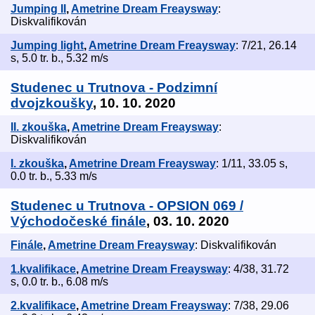
Jumping II
,
Ametrine Dream Freaysway
:
Diskvalifikován
Jumping light
,
Ametrine Dream Freaysway
: 7/21, 26.14
s, 5.0 tr. b., 5.32 m/s
Studenec u Trutnova - Podzimní
dvojzkoušky
, 10. 10. 2020
II. zkouška
,
Ametrine Dream Freaysway
:
Diskvalifikován
I. zkouška
,
Ametrine Dream Freaysway
: 1/11, 33.05 s,
0.0 tr. b., 5.33 m/s
Studenec u Trutnova - OPSION 069 /
Východočeské finále
, 03. 10. 2020
Finále
,
Ametrine Dream Freaysway
: Diskvalifikován
1.kvalifikace
,
Ametrine Dream Freaysway
: 4/38, 31.72
s, 0.0 tr. b., 6.08 m/s
2.kvalifikace
,
Ametrine Dream Freaysway
: 7/38, 29.06