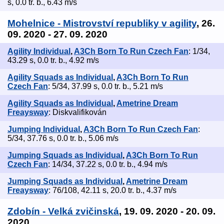
s, 0.0 tr. b., 6.43 m/s
Mohelnice - Mistrovství republiky v agility
, 26.
09. 2020 - 27. 09. 2020
Agility Individual
,
A3Ch Born To Run Czech Fan
: 1/34,
43.29 s, 0.0 tr. b., 4.92 m/s
Agility Squads as Individual
,
A3Ch Born To Run
Czech Fan
: 5/34, 37.99 s, 0.0 tr. b., 5.21 m/s
Agility Squads as Individual
,
Ametrine Dream
Freaysway
: Diskvalifikován
Jumping Individual
,
A3Ch Born To Run Czech Fan
:
5/34, 37.76 s, 0.0 tr. b., 5.06 m/s
Jumping Squads as Individual
,
A3Ch Born To Run
Czech Fan
: 14/34, 37.22 s, 0.0 tr. b., 4.94 m/s
Jumping Squads as Individual
,
Ametrine Dream
Freaysway
: 76/108, 42.11 s, 20.0 tr. b., 4.37 m/s
Zdobín - Velká zvičinská
, 19. 09. 2020 - 20. 09.
2020