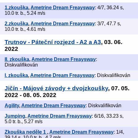
1.zkouška
,
Ametrine Dream Freaysway
: 4/7, 36.24 s,
10.0 tr. b., 5.24 m/s
2.zkouška
,
Ametrine Dream Freaysway
: 3/7, 47.7 s,
10.0 tr. b., 4.61 m/s
Trutnov - Páteční rozjezd - A2 a A3
, 03. 06.
2022
II. zkouška
,
Ametrine Dream Freaysway
:
Diskvalifikován
I. zkouška
,
Ametrine Dream Freaysway
: Diskvalifikován
Jičín - Májové závody + dvojzkoušky
, 07. 05.
2022 - 08. 05. 2022
Agility
,
Ametrine Dream Freaysway
: Diskvalifikován
Jumping
,
Ametrine Dream Freaysway
: 6/16, 33.23 s,
5.0 tr. b., 5.27 m/s
Zkouška neděle 1
,
Ametrine Dream Freaysway
: 1/4,
39.14 s, 10.0 tr. b., 4.7 m/s