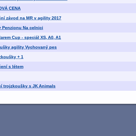
ÁJOVÁ CENA
ční závod na MR v agility 2017
v Penzionu Na celnici
larem Cup - speciál XS, A0, A1
oušky agility Vychovaný pes
jzkoušky + 1
ení s létem
cí trojzkoušky s JK Animals