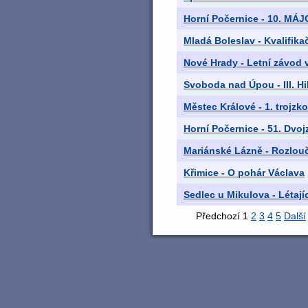
Horní Počernice - 10. M
Mladá Boleslav - Kvalifika
Nové Hrady - Letní závod 
Svoboda nad Úpou - III. Hi
Městec Králové - 1. trojzk
Horní Počernice - 51. Dvo
Mariánské Lázně - Rozlouč
Křimice - O pohár Václava
Sedlec u Mikulova - Létají
Předchozí
1
2
3
4
5
Další