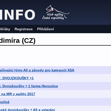
iliťáky
Registrace
Přihlášení
dimíra (CZ)
ačínající týmy A0 a závody pro kategorii XSA
 47. DVOJZKOUŠKY +1
8. Dvojzkoušky + 1 farma Heroutice
d na MR v agility 2017
kočná
nské dvojzkoušky + A0 a veteráni