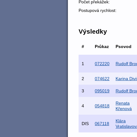
Počet překážek:
Postupová rychlost:
Výsledky
#
Průkaz
Psovod
1
072220
Rudolf Brou
2
074622
Karina Div
3
095019
Rudolf Brou
Renata
4
054818
Křenová
Klára
DIS
067118
Vratislavov