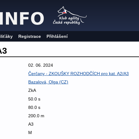
iliťáky
Registrace
Přihlášení
A3
02. 06. 2024
Čerčany - ZKOUŠKY ROZHODČÍCH pro kat. A2/A3
Bazalová, Olga (CZ)
ZkA
50.0 s
80.0 s
200.0 m
A3
M