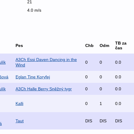
21
4.0 m/s
TB za
Pes
Chb
Odm
čas
A3Ch Essi Daven Dancing in the
lík
0
0
0.0
Wind
išová
Eglan Tine Koryfej
0
0
0.0
lík
A3Ch Halle Berry Sněžný tygr
0
0
0.0
Kalli
0
1
0.0
Taut
DIS
DIS
DIS
á