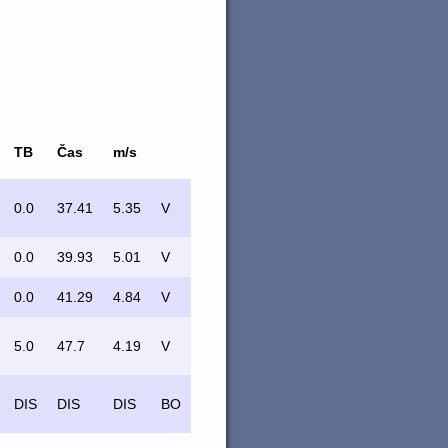
TB
Čas
m/s
0.0
37.41
5.35
V
0.0
39.93
5.01
V
0.0
41.29
4.84
V
5.0
47.7
4.19
V
DIS
DIS
DIS
BO