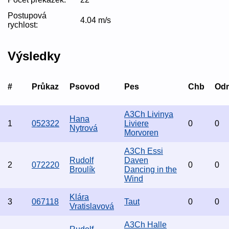
Postupová
4.04 m/s
rychlost:
Výsledky
#
Průkaz
Psovod
Pes
Chb
Od
A3Ch Livinya
Hana
1
052322
Liviere
0
0
Nytrová
Morvoren
A3Ch Essi
Rudolf
Daven
2
072220
0
0
Broulík
Dancing in the
Wind
Klára
3
067118
Taut
0
0
Vratislavová
A3Ch Halle