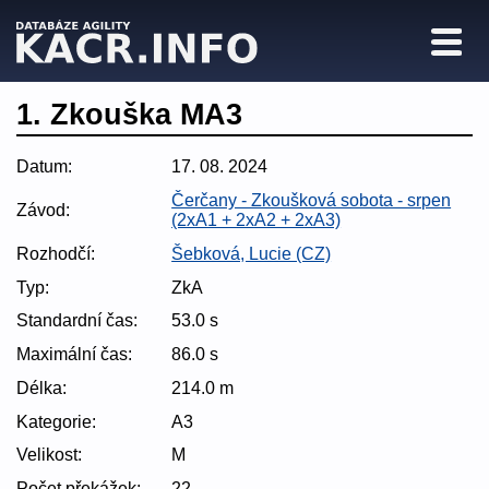
1. Zkouška MA3
Datum:
17. 08. 2024
Čerčany - Zkoušková sobota - srpen
Závod:
(2xA1 + 2xA2 + 2xA3)
Rozhodčí:
Šebková, Lucie (CZ)
Typ:
ZkA
Standardní čas:
53.0 s
Maximální čas:
86.0 s
Délka:
214.0 m
Kategorie:
A3
Velikost:
M
Počet překážek:
22