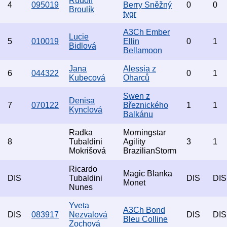
Rudolf
4
095019
Berry Sněžný
0
0
Broulík
tygr
A3Ch Ember
Lucie
5
010019
Ellin
0
1
Bidlová
Bellamoon
Jana
Alessia z
6
044322
0
1
Kubecová
Oharců
Swen z
Denisa
7
070122
Březnického
1
1
Kynclová
Balkánu
Radka
Morningstar
8
Tubaldini
Agility
3
1
Mokrišová
BrazilianStorm
Ricardo
Magic Blanka
DIS
Tubaldini
DIS
DIS
Monet
Nunes
Yveta
A3Ch Bond
DIS
083917
Nezvalová
DIS
DIS
Bleu Colline
Zochová