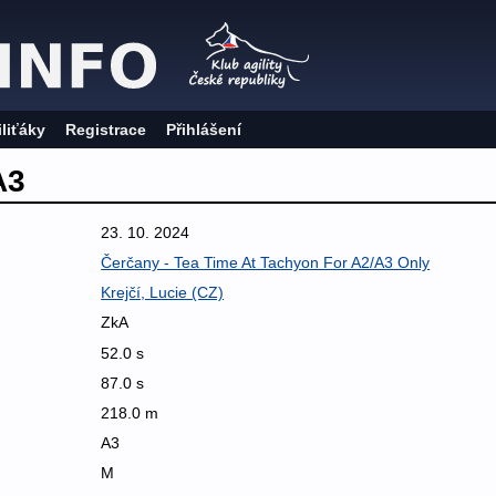
iliťáky
Registrace
Přihlášení
A3
23. 10. 2024
Čerčany - Tea Time At Tachyon For A2/A3 Only
Krejčí, Lucie (CZ)
ZkA
52.0 s
87.0 s
218.0 m
A3
M