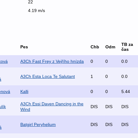
22
4.19 m/s
TB za
Pes
Chb
Odm
čas
ková
A3Ch Fast Frey z Vejřího hnízda
0
0
0.0
A3Ch Esta Loca Te Salutant
1
0
0.0
á
enová
Kalli
0
0
5.44
A3Ch Essi Daven Dancing in the
lík
DIS
DIS
DIS
Wind
Batgirl Peryhelium
DIS
DIS
DIS
á