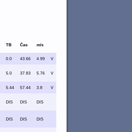
TB
Čas
m/s
0.0
43.66
4.99
V
5.0
37.83
5.76
V
5.44
57.44
3.8
V
DIS
DIS
DIS
DIS
DIS
DIS