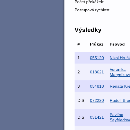
Počet překážek:
Postupová rychlost:
Výsledky
#
Průkaz
Psovod
1
055120
Nikol Hruš
Veronika
2
018621
Maryníkov
3
054818
Renata Kř
DIS
072220
Rudolf Brou
Pavlína
DIS
031421
Seyfriedov