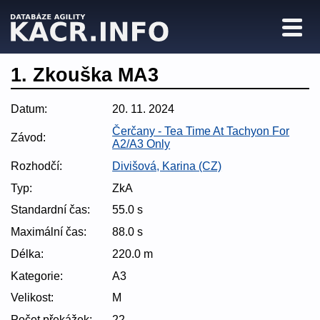
1. Zkouška MA3
Datum:
20. 11. 2024
Čerčany - Tea Time At Tachyon For
Závod:
A2/A3 Only
Rozhodčí:
Divišová, Karina (CZ)
Typ:
ZkA
Standardní čas:
55.0 s
Maximální čas:
88.0 s
Délka:
220.0 m
Kategorie:
A3
Velikost:
M
Počet překážek:
22