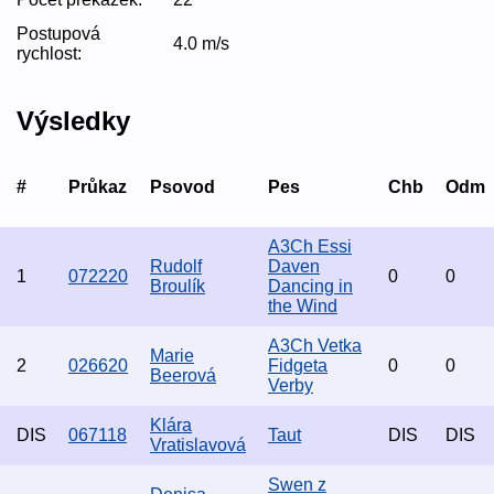
Postupová
4.0 m/s
rychlost:
Výsledky
#
Průkaz
Psovod
Pes
Chb
Odm
A3Ch Essi
Rudolf
Daven
1
072220
0
0
Broulík
Dancing in
the Wind
A3Ch Vetka
Marie
2
026620
Fidgeta
0
0
Beerová
Verby
Klára
DIS
067118
Taut
DIS
DIS
Vratislavová
Swen z