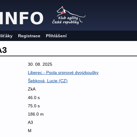
iliťáky
Registrace
Přihlášení
A3
30. 08. 2025
Liberec - Psola srpnové dvojzkoušky
Šebková, Lucie (CZ)
ZkA
46.0 s
75.0 s
186.0 m
A3
M