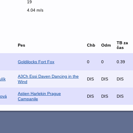
19
4.04 m/s
TB za
Pes
Chb
Odm
čas
Goldilocks Fort Fox
0
0
0.39
A3Ch Essi Daven Dancing in the
lík
DIS
DIS
DIS
Wind
Astien Harlekin Prague
tová
DIS
DIS
DIS
Campanile