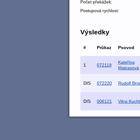
Počet překážek:
Postupová rychlost:
Výsledky
#
Průkaz
Psovod
Kateřina
1
072119
Matrasová
DIS
072220
Rudolf Brou
DIS
006121
Věra Kuch