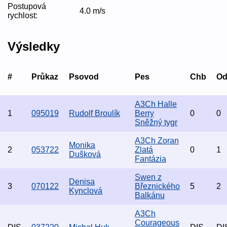
Postupová
4.0 m/s
rychlost:
Výsledky
#
Průkaz
Psovod
Pes
Chb
O
A3Ch Halle
1
095019
Rudolf Broulík
Berry
0
0
Sněžný tygr
A3Ch Zoran
Monika
2
053722
Zlatá
0
1
Dušková
Fantázia
Swen z
Denisa
3
070122
Březnického
5
2
Kynclová
Balkánu
A3Ch
Courageous