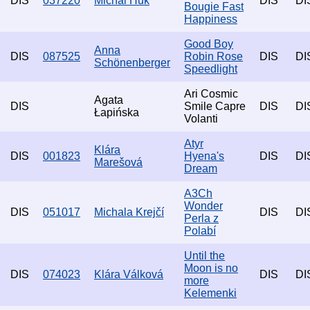
DIS
037220
Michal Huk
DIS
DI
Bougie Fast
Happiness
Good Boy
Anna
DIS
087525
Robin Rose
DIS
DI
Schönenberger
Speedlight
Ari Cosmic
Agata
DIS
Smile Capre
DIS
DI
Łapińska
Volanti
Atyr
Klára
DIS
001823
Hyena's
DIS
DI
Marešová
Dream
A3Ch
Wonder
DIS
051017
Michala Krejčí
DIS
DI
Perla z
Polabí
Until the
Moon is no
DIS
074023
Klára Válková
DIS
DI
more
Kelemenki