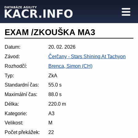
EXAM /ZKOUŠKA MA3
Datum:
20. 02. 2026
Závod:
Čerčany - Stars Shining At Tachyon
Rozhodčí:
Brenca, Simon (CH)
Typ:
ZkA
Standardní čas:
55.0 s
Maximální čas:
88.0 s
Délka:
220.0 m
Kategorie:
A3
Velikost:
M
Počet překážek:
22