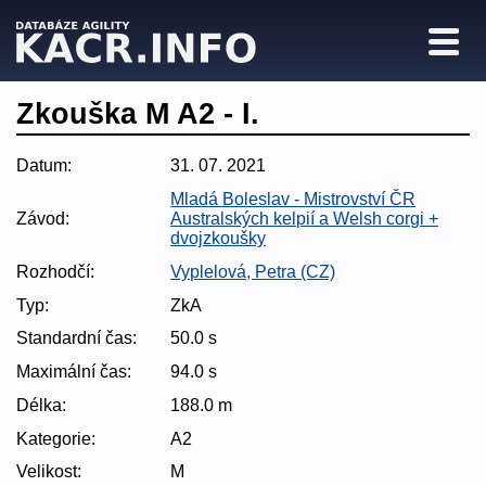
Zkouška M A2 - I.
Datum:
31. 07. 2021
Mladá Boleslav - Mistrovství ČR
Závod:
Australských kelpií a Welsh corgi +
dvojzkoušky
Rozhodčí:
Vyplelová, Petra (CZ)
Typ:
ZkA
Standardní čas:
50.0 s
Maximální čas:
94.0 s
Délka:
188.0 m
Kategorie:
A2
Velikost:
M