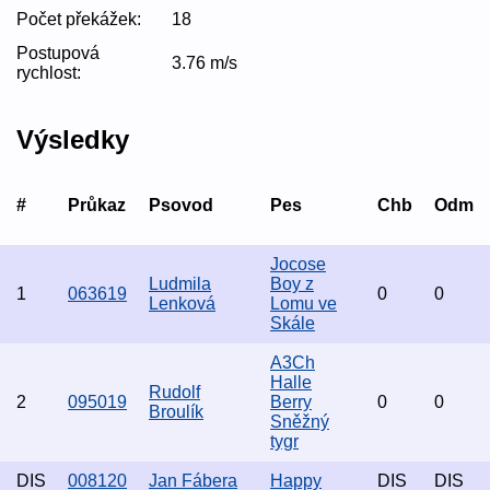
Počet překážek:
18
Postupová
3.76 m/s
rychlost:
Výsledky
#
Průkaz
Psovod
Pes
Chb
Odm
Jocose
Ludmila
Boy z
1
063619
0
0
Lenková
Lomu ve
Skále
A3Ch
Halle
Rudolf
2
095019
Berry
0
0
Broulík
Sněžný
tygr
DIS
008120
Jan Fábera
Happy
DIS
DIS