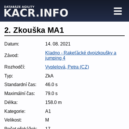
2. Zkouška MA1
Datum:
14. 08. 2021
Kladno - Rakeťácké dvojzkoušky a
Závod:
jumping 4
Rozhodčí:
Vyplelová, Petra (CZ)
Typ:
ZkA
Standardní čas:
46.0 s
Maximální čas:
79.0 s
Délka:
158.0 m
Kategorie:
A1
Velikost:
M
Počet překážek:
17