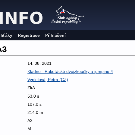
iliťáky
Registrace
Přihlášení
A3
14. 08. 2021
Kladno - Rakeťácké dvojzkoušky a jumping 4
Vyplelová, Petra (CZ)
ZkA
53.0 s
107.0 s
214.0 m
A3
M