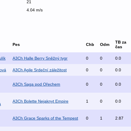
21
4.04 m/s
TB za
Pes
Chb
Odm
čas
lík
A3Ch Halle Berry Sněžný tygr
0
0
0.0
ová
A3Ch Agile Srdeční záležitost
0
0
0.0
A3Ch Saga pod Ořechem
0
0
0.0
A3Ch Bolette Nejaknyt Empire
1
0
0.0
á
A3Ch Grace Sparks of the Tempest
0
1
2.87