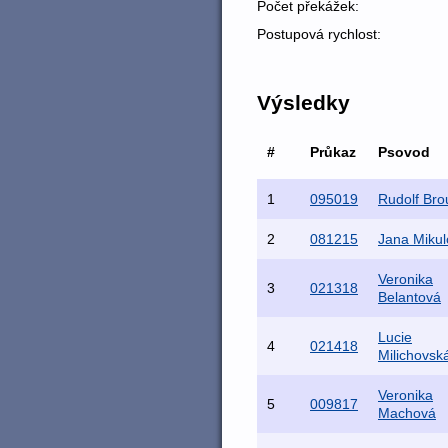
Počet překážek:
Postupová rychlost:
Výsledky
#
Průkaz
Psovod
1
095019
Rudolf Brou
2
081215
Jana Mikul
Veronika
3
021318
Belantová
Lucie
4
021418
Milichovsk
Veronika
5
009817
Machová