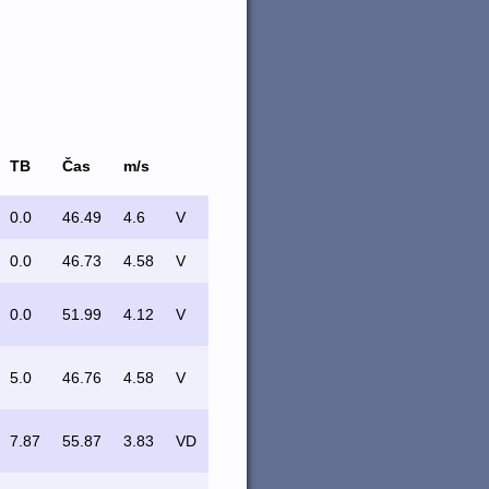
TB
Čas
m/s
0.0
46.49
4.6
V
0.0
46.73
4.58
V
0.0
51.99
4.12
V
5.0
46.76
4.58
V
7.87
55.87
3.83
VD