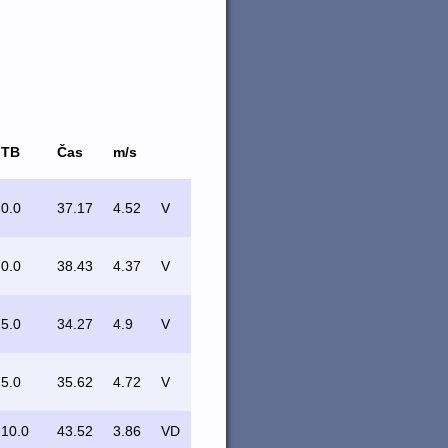
TB
Čas
m/s
0.0
37.17
4.52
V
0.0
38.43
4.37
V
5.0
34.27
4.9
V
5.0
35.62
4.72
V
10.0
43.52
3.86
VD