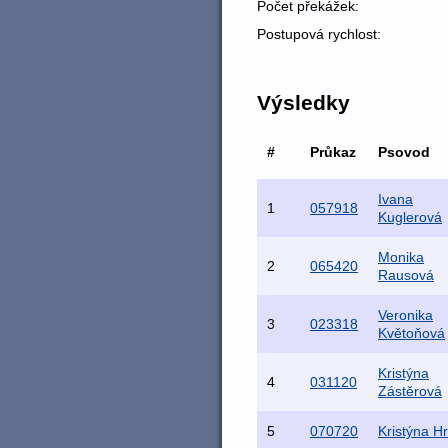
Počet překážek:
Postupová rychlost:
Výsledky
#
Průkaz
Psovod
Ivana
1
057918
Kuglerová
Monika
2
065420
Rausová
Veronika
3
023318
Květoňová
Kristýna
4
031120
Zástěrová
5
070720
Kristýna H