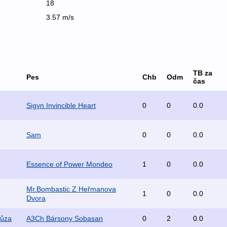
18
3.57 m/s
TB za
Pes
Chb
Odm
čas
Sigyn Invincible Heart
0
0
0.0
Sam
0
0
0.0
Essence of Power Mondeo
1
0
0.0
Mr.Bombastic Z Heřmanova
1
0
0.0
Dvora
růza
A3Ch Bársony Sobasan
0
2
0.0