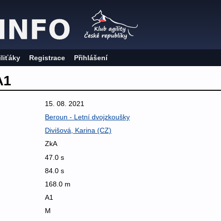
iliťáky
Registrace
Přihlášení
A1
15. 08. 2021
Beroun - Letní dvojzkoušky
Divišová, Karina (CZ)
ZkA
47.0 s
84.0 s
168.0 m
A1
M