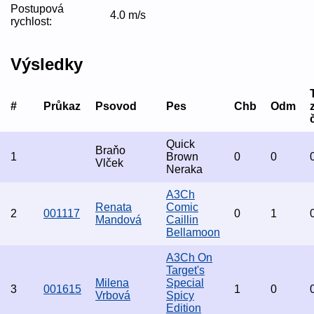
Postupová
4.0 m/s
rychlost:
Výsledky
#
Průkaz
Psovod
Pes
Chb
Odm
Quick
Braňo
1
Brown
0
0
Vlček
Neraka
A3Ch
Renata
Comic
2
001117
0
1
Mandová
Caillin
Bellamoon
A3Ch On
Target's
Milena
Special
3
001615
1
0
Vrbová
Spicy
Edition