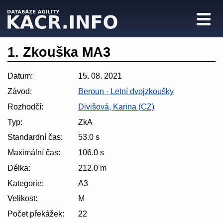
1. Zkouška MA3
Datum:
15. 08. 2021
Závod:
Beroun - Letní dvojzkoušky
Rozhodčí:
Divišová, Karina (CZ)
Typ:
ZkA
Standardní čas:
53.0 s
Maximální čas:
106.0 s
Délka:
212.0 m
Kategorie:
A3
Velikost:
M
Počet překážek:
22