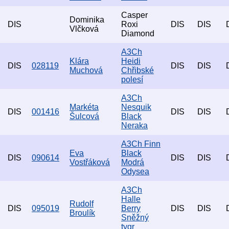
Casper
Dominika
DIS
Roxi
DIS
DIS
Vlčková
Diamond
A3Ch
Klára
Heidi
DIS
028119
DIS
DIS
Muchová
Chřibské
polesí
A3Ch
Markéta
Nesquik
DIS
001416
DIS
DIS
Šulcová
Black
Neraka
A3Ch Finn
Eva
Black
DIS
090614
DIS
DIS
Vostřáková
Modrá
Odysea
A3Ch
Halle
Rudolf
DIS
095019
Berry
DIS
DIS
Broulík
Sněžný
tygr