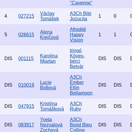
"Cayenne"
Václav
A3Ch Bibi
4
027215
1
0
Tomášek
Jozucita
Afrodité
Alena
5
026615
Happy
1
1
Krejčová
Vision
Iringó
Karolína
Köves-
DIS
001115
DIS
DIS
Mjartan
bérci
Betyár
A3Ch
Lucie
Ember
DIS
010019
DIS
DIS
Bidlová
Ellin
Bellamoon
Kristýna
A3Ch
DIS
047915
DIS
DIS
Tomášková
Ruby
Yveta
A3Ch
DIS
083917
Nezvalová
Bond Bleu
DIS
DIS
Zochová
Colline