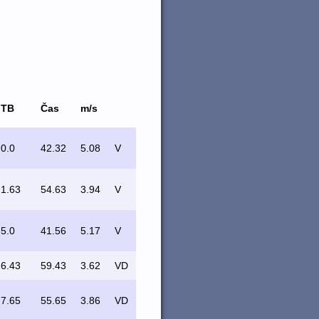
TB
Čas
m/s
0.0
42.32
5.08
V
1.63
54.63
3.94
V
5.0
41.56
5.17
V
6.43
59.43
3.62
VD
7.65
55.65
3.86
VD