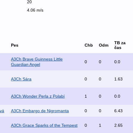
20
4.06 m/s
TB za
Pes
Chb
Odm
čas
A3Ch Brave Guinness Little
0
0
0.0
Guardian Angel
A3Ch Sára
0
0
1.63
A3Ch Wonder Perla z Polabí
1
0
0.0
vá
A3Ch Embargo de Nigromanta
0
0
6.43
A3Ch Grace Sparks of the Tempest
0
1
2.65