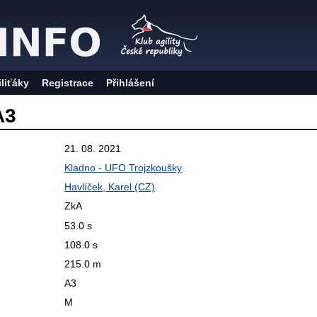
iliťáky
Registrace
Přihlášení
A3
21. 08. 2021
Kladno - UFO Trojzkoušky
Havlíček, Karel (CZ)
ZkA
53.0 s
108.0 s
215.0 m
A3
M