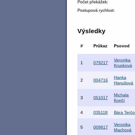
Počet překážek:
Postupová rychlost:
Výsledky
#
Průkaz
Psovod
Veronika
1
079217
Krupková
Hanka
2
004716
Hanušová
Michala
3
051017
Krejčí
4
035118
Bára Terčo
Veronika
5
009817
Machová