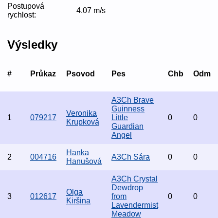
Postupová
4.07 m/s
rychlost:
Výsledky
#
Průkaz
Psovod
Pes
Chb
Odm
A3Ch Brave
Guinness
Veronika
1
079217
Little
0
0
Krupková
Guardian
Angel
Hanka
2
004716
A3Ch Sára
0
0
Hanušová
A3Ch Crystal
Dewdrop
Olga
3
012617
from
0
0
Kiršina
Lavendermist
Meadow