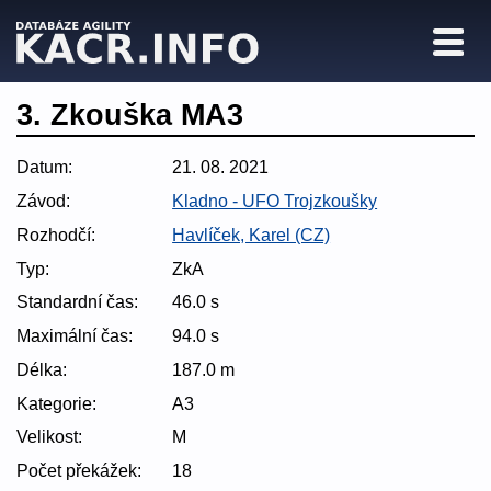
3. Zkouška MA3
Datum:
21. 08. 2021
Závod:
Kladno - UFO Trojzkoušky
Rozhodčí:
Havlíček, Karel (CZ)
Typ:
ZkA
Standardní čas:
46.0 s
Maximální čas:
94.0 s
Délka:
187.0 m
Kategorie:
A3
Velikost:
M
Počet překážek:
18