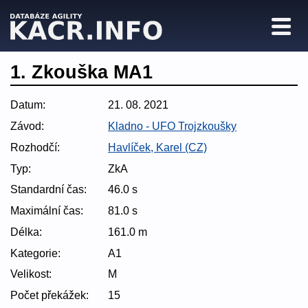
1. Zkouška MA1
Datum:
21. 08. 2021
Závod:
Kladno - UFO Trojzkoušky
Rozhodčí:
Havlíček, Karel (CZ)
Typ:
ZkA
Standardní čas:
46.0 s
Maximální čas:
81.0 s
Délka:
161.0 m
Kategorie:
A1
Velikost:
M
Počet překážek:
15