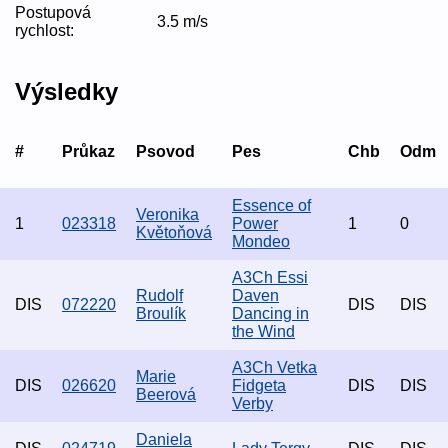
Postupová
3.5 m/s
rychlost:
Výsledky
#
Průkaz
Psovod
Pes
Chb
Odm
Essence of
Veronika
1
023318
Power
1
0
Květoňová
Mondeo
A3Ch Essi
Rudolf
Daven
DIS
072220
DIS
DIS
Broulík
Dancing in
the Wind
A3Ch Vetka
Marie
DIS
026620
Fidgeta
DIS
DIS
Beerová
Verby
Daniela