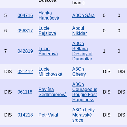
Dušková
hranic
Hanka
5
004716
A3Ch Sára
0
0
Hanušová
Lucie
Abdul
6
056317
0
0
Pejzlová
Nikidar
A3Ch
Lucie
Bellaria
7
042819
1
0
Šimerová
Destiny of
Dunnottar
Lucie
A3Ch
DIS
021412
DIS
DIS
Milichovská
Cherry
A3Ch
Pavlína
Courageous
DIS
061118
DIS
DIS
Sedlmaierová
Bougie Fast
Happiness
A3Ch Letty
DIS
014218
Petr Vajgl
Moravské
DIS
DIS
srdce