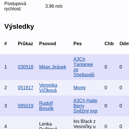
Postupová
3.96 m/s
rychlost:
Výsledky
#
Průkaz
Psovod
Pes
Chb
Od
A3Ch
Yantanee
1
030518
Milan Jirásek
0
0
ze
Shetlandů
Veronika
2
051917
Monty
0
0
Vičíková
A3Ch Halle
Rudolf
3
095019
Berry
0
0
Broulík
Sněžný tygr
Iris Black z
Lenka
4
Vesničky u
0
0