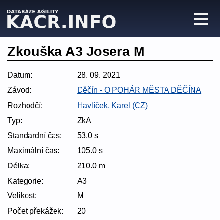
Zkouška A3 Josera M
Datum:
28. 09. 2021
Závod:
Děčín - O POHÁR MĚSTA DĚČÍNA
Rozhodčí:
Havlíček, Karel (CZ)
Typ:
ZkA
Standardní čas:
53.0 s
Maximální čas:
105.0 s
Délka:
210.0 m
Kategorie:
A3
Velikost:
M
Počet překážek:
20