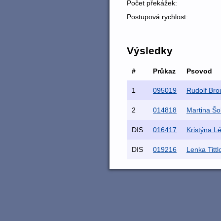
Počet překážek:
Postupová rychlost:
Výsledky
#
Průkaz
Psovod
1
095019
Rudolf Brou
2
014818
Martina Šo
DIS
016417
Kristýna L
DIS
019216
Lenka Tittl