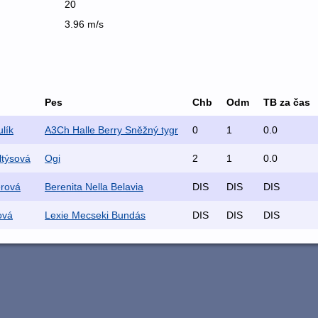
20
3.96 m/s
Pes
Chb
Odm
TB za čas
lík
A3Ch Halle Berry Sněžný tygr
0
1
0.0
ltýsová
Ogi
2
1
0.0
érová
Berenita Nella Belavia
DIS
DIS
DIS
ová
Lexie Mecseki Bundás
DIS
DIS
DIS