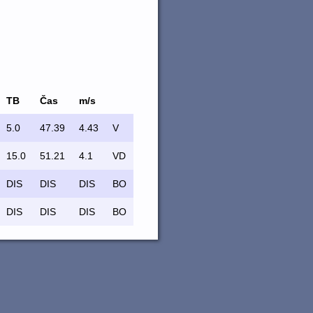
TB
Čas
m/s
5.0
47.39
4.43
V
15.0
51.21
4.1
VD
DIS
DIS
DIS
BO
DIS
DIS
DIS
BO