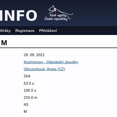
iliťáky
Registrace
Přihlášení
 M
29. 09. 2021
Kosmonosy - Odpolední zkoušky
Obrusníková, Aneta (CZ)
ZkA
53.0 s
105.0 s
210.0 m
A3
M