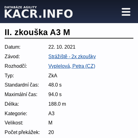
II. zkouška A3 M
Datum:
22. 10. 2021
Závod:
Strážiště - 2x zkoušky
Rozhodčí:
Vyplelová, Petra (CZ)
Typ:
ZkA
Standardní čas:
48.0 s
Maximální čas:
94.0 s
Délka:
188.0 m
Kategorie:
A3
Velikost:
M
Počet překážek:
20