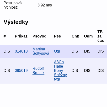
Postupová
3.92 m/s
rychlost:
Výsledky
TB
#
Průkaz
Psovod
Pes
Chb
Odm
za
čas
Martina
DIS
014818
Ogi
DIS
DIS
DIS
Šoltýsová
A3Ch
Halle
Rudolf
DIS
095019
Berry
DIS
DIS
DIS
Broulík
Sněžný
tygr