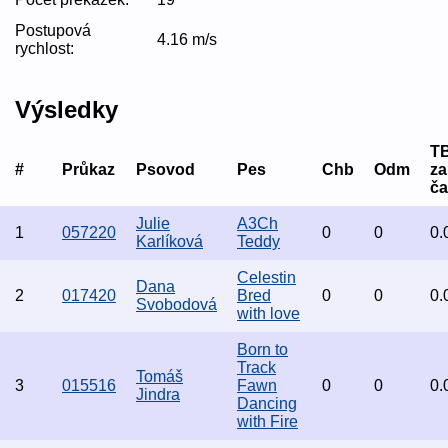
Postupová
4.16 m/s
rychlost:
Výsledky
T
#
Průkaz
Psovod
Pes
Chb
Odm
za
ča
Julie
A3Ch
1
057220
0
0
0.
Karlíková
Teddy
Celestin
Dana
2
017420
Bred
0
0
0.
Svobodová
with love
Born to
Track
Tomáš
3
015516
Fawn
0
0
0.
Jindra
Dancing
with Fire