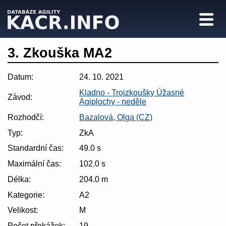
3. Zkouška MA2
Datum:
24. 10. 2021
Kladno - Trojzkoušky Úžasné
Závod:
Agiplochy - neděle
Rozhodčí:
Bazalová, Olga (CZ)
Typ:
ZkA
Standardní čas:
49.0 s
Maximální čas:
102.0 s
Délka:
204.0 m
Kategorie:
A2
Velikost:
M
Počet překážek:
19