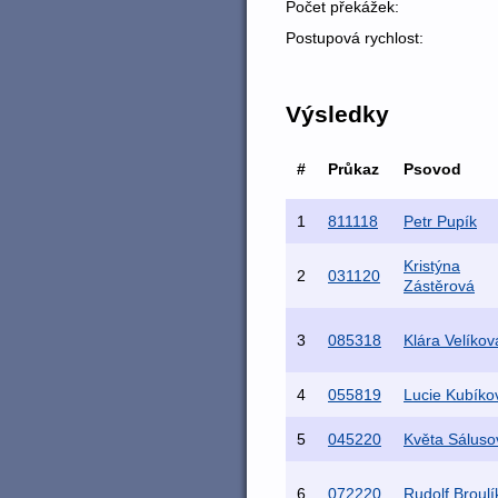
Počet překážek:
Postupová rychlost:
Výsledky
#
Průkaz
Psovod
1
811118
Petr Pupík
Kristýna
2
031120
Zástěrová
3
085318
Klára Velíkov
4
055819
Lucie Kubíko
5
045220
Květa Sáluso
6
072220
Rudolf Broulí