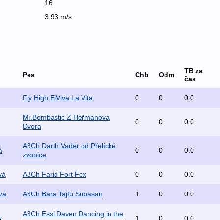
16
3.93 m/s
TB za
Pes
Chb
Odm
čas
Fly High ElViva La Vita
0
0
0.0
Mr.Bombastic Z Heřmanova
0
0
0.0
Dvora
A3Ch Darth Vader od Přelícké
á
0
0
0.0
zvonice
vá
A3Ch Farid Fort Fox
0
0
0.0
vá
A3Ch Bara Tajfú Sobasan
1
0
0.0
A3Ch Essi Daven Dancing in the
k
1
0
0.0