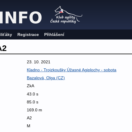
iliťáky
Registrace
Přihlášení
A2
23. 10. 2021
Kladno - Trojzkoušky Úžasné Agiplochy - sobota
Bazalová, Olga (CZ)
ZkA
43.0 s
85.0 s
169.0 m
A2
M