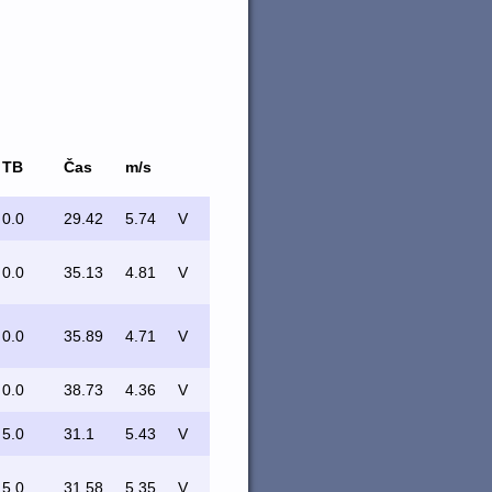
TB
Čas
m/s
0.0
29.42
5.74
V
0.0
35.13
4.81
V
0.0
35.89
4.71
V
0.0
38.73
4.36
V
5.0
31.1
5.43
V
5.0
31.58
5.35
V