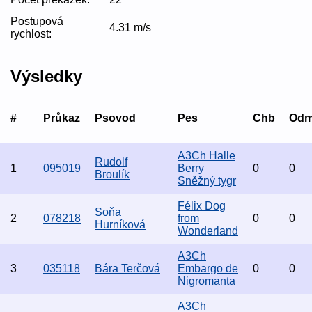
Postupová
4.31 m/s
rychlost:
Výsledky
#
Průkaz
Psovod
Pes
Chb
Od
A3Ch Halle
Rudolf
1
095019
Berry
0
0
Broulík
Sněžný tygr
Félix Dog
Soňa
2
078218
from
0
0
Hurníková
Wonderland
A3Ch
3
035118
Bára Terčová
Embargo de
0
0
Nigromanta
A3Ch