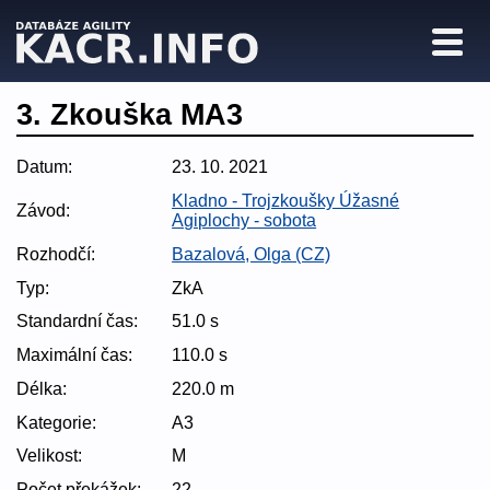
3. Zkouška MA3
Datum:
23. 10. 2021
Kladno - Trojzkoušky Úžasné
Závod:
Agiplochy - sobota
Rozhodčí:
Bazalová, Olga (CZ)
Typ:
ZkA
Standardní čas:
51.0 s
Maximální čas:
110.0 s
Délka:
220.0 m
Kategorie:
A3
Velikost:
M
Počet překážek:
22