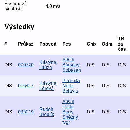
Postupová
4.0 m/s
rychlost:
Výsledky
TB
#
Průkaz
Psovod
Pes
Chb
Odm
za
čas
A3Ch
Kristýna
DIS
070720
Bársony
DIS
DIS
DIS
Hrůza
Sobasan
Berenita
Kristýna
DIS
016417
Nella
DIS
DIS
DIS
Lérová
Belavia
A3Ch
Halle
Rudolf
DIS
095019
Berry
DIS
DIS
DIS
Broulík
Sněžný
tygr