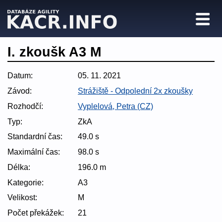
I. zkoušk A3 M
Datum:
05. 11. 2021
Závod:
Strážiště - Odpolední 2x zkoušky
Rozhodčí:
Vyplelová, Petra (CZ)
Typ:
ZkA
Standardní čas:
49.0 s
Maximální čas:
98.0 s
Délka:
196.0 m
Kategorie:
A3
Velikost:
M
Počet překážek:
21