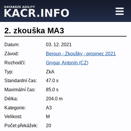
2. zkouška MA3
Datum:
03. 12. 2021
Závod:
Beroun - Zkoušky - prosinec 2021
Rozhodčí:
Grygar, Antonín (CZ)
Typ:
ZkA
Standardní čas:
47.0 s
Maximální čas:
85.0 s
Délka:
204.0 m
Kategorie:
A3
Velikost:
M
Počet překážek:
20