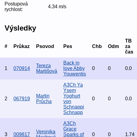
Postupová
4.34 m/s
rychlost:
Výsledky
TB
#
Průkaz
Psovod
Pes
Chb
Odm
za
čas
Back in
Tereza
1
070914
love Abby
0
0
0.0
Martišová
Youwentis
A3Ch Ya
Ysem
Martin
Yoghurt
2
067919
0
0
0.0
Průcha
von
Schnappi
Schnapp
A3Ch
Grace
Veronika
3
009817
Sparks of
0
0
1.74