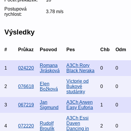
Postupová
3.78 m/s
rychlost:
Výsledky
#
Průkaz
Psovod
Pes
Chb
Odm
Romana
A3Ch Rory
1
024220
0
0
Jirásková
Black Neraka
Victorie od
Elen
2
076618
Bukové
0
0
Božková
studánky
Jan
A3Ch Arwen
3
067219
1
0
Sigmund
Easy Euforia
A3Ch Essi
Rudolf
Daven
4
072220
2
0
Broulík
Dancing in