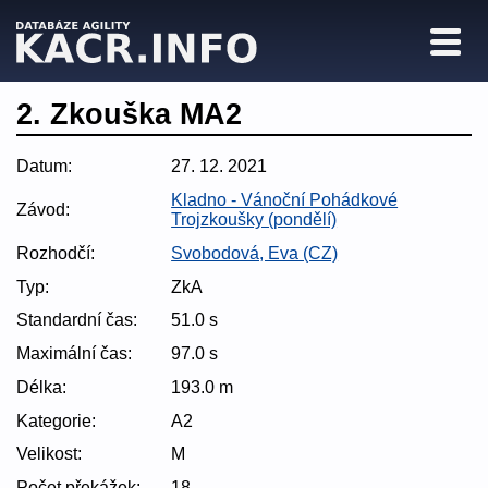
2. Zkouška MA2
Datum:
27. 12. 2021
Kladno - Vánoční Pohádkové
Závod:
Trojzkoušky (pondělí)
Rozhodčí:
Svobodová, Eva (CZ)
Typ:
ZkA
Standardní čas:
51.0 s
Maximální čas:
97.0 s
Délka:
193.0 m
Kategorie:
A2
Velikost:
M
Počet překážek:
18