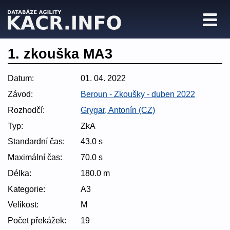
1. zkouška MA3
Datum:
01. 04. 2022
Závod:
Beroun - Zkoušky - duben 2022
Rozhodčí:
Grygar, Antonín (CZ)
Typ:
ZkA
Standardní čas:
43.0 s
Maximální čas:
70.0 s
Délka:
180.0 m
Kategorie:
A3
Velikost:
M
Počet překážek:
19