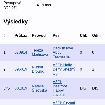
Postupová
4.19 m/s
rychlost:
Výsledky
#
Průkaz
Psovod
Pes
Chb
Odm
Back in love
Tereza
1
070914
Abby
0
0
Martišová
Youwentis
A3Ch Halle
Rudolf
2
095019
Berry Sněžný
0
1
Broulík
tygr
A3Ch
Natálie
Beetroot
DIS
001819
DIS
DIS
Šišovská
Happy
Javelai
A3Ch Crystal