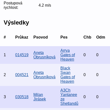
Postupová
4.2 m/s
rychlost:
Výsledky
#
Průkaz
Psovod
Pes
Chb
Odm
Arrya
Aneta
1
014519
Gates of
0
0
Obrusníková
Heaven
Black
Aneta
Swan
2
004521
0
0
Obrusníková
Gates of
Heaven
A3Ch
Milan
Yantanee
3
030518
0
0
Jirásek
ze
Shetlandů