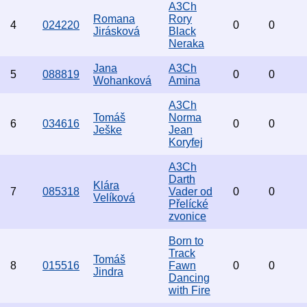
A3Ch
Romana
Rory
4
024220
0
0
Jirásková
Black
Neraka
Jana
A3Ch
5
088819
0
0
Wohanková
Amina
A3Ch
Tomáš
Norma
6
034616
0
0
Ješke
Jean
Koryfej
A3Ch
Darth
Klára
7
085318
Vader od
0
0
Velíková
Přelícké
zvonice
Born to
Track
Tomáš
8
015516
Fawn
0
0
Jindra
Dancing
with Fire