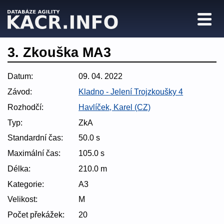
3. Zkouška MA3
Datum:
09. 04. 2022
Závod:
Kladno - Jelení Trojzkoušky 4
Rozhodčí:
Havlíček, Karel (CZ)
Typ:
ZkA
Standardní čas:
50.0 s
Maximální čas:
105.0 s
Délka:
210.0 m
Kategorie:
A3
Velikost:
M
Počet překážek:
20