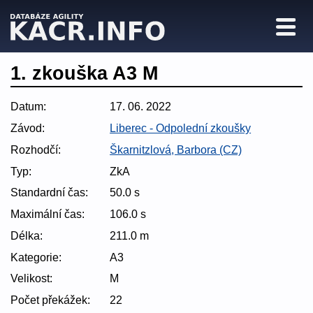
1. zkouška A3 M
Datum:
17. 06. 2022
Závod:
Liberec - Odpolední zkoušky
Rozhodčí:
Škarnitzlová, Barbora (CZ)
Typ:
ZkA
Standardní čas:
50.0 s
Maximální čas:
106.0 s
Délka:
211.0 m
Kategorie:
A3
Velikost:
M
Počet překážek:
22