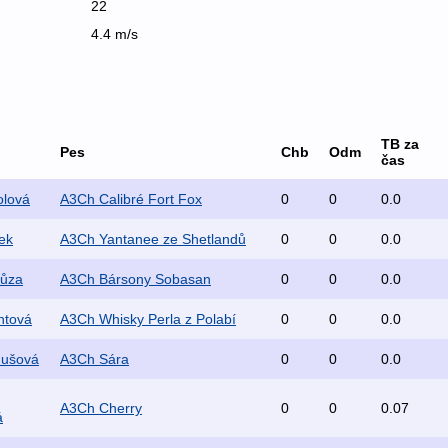
22
4.4 m/s
TB za
Pes
Chb
Odm
čas
olová
A3Ch Calibré Fort Fox
0
0
0.0
sek
A3Ch Yantanee ze Shetlandů
0
0
0.0
růza
A3Ch Bársony Sobasan
0
0
0.0
ntová
A3Ch Whisky Perla z Polabí
0
0
0.0
nušová
A3Ch Sára
0
0
0.0
A3Ch Cherry
0
0
0.07
á