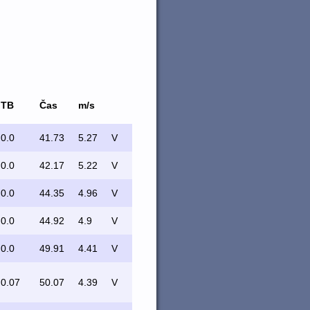
TB
Čas
m/s
0.0
41.73
5.27
V
0.0
42.17
5.22
V
0.0
44.35
4.96
V
0.0
44.92
4.9
V
0.0
49.91
4.41
V
0.07
50.07
4.39
V