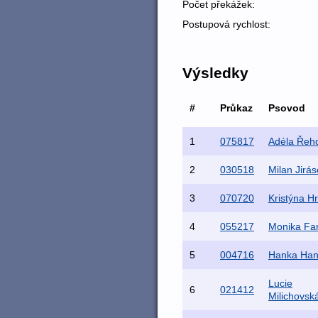
Počet překážek:
Postupová rychlost:
Výsledky
#
Průkaz
Psovod
1
075817
Adéla Řeh
2
030518
Milan Jirá
3
070720
Kristýna H
4
055217
Monika Fa
5
004716
Hanka Ha
Lucie
6
021412
Milichovsk