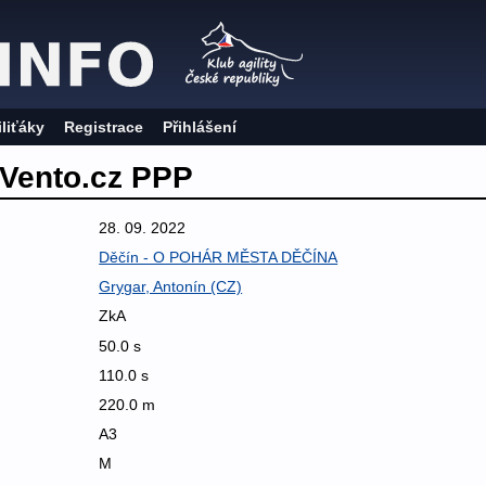
iliťáky
Registrace
Přihlášení
Vento.cz PPP
28. 09. 2022
Děčín - O POHÁR MĚSTA DĚČÍNA
Grygar, Antonín (CZ)
ZkA
50.0 s
110.0 s
220.0 m
A3
M