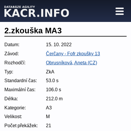
2.zkouška MA3
Datum:
15. 10. 2022
Závod:
Čerčany - Fofr zkoušky 13
Rozhodčí:
Obrusníková, Aneta (CZ)
Typ:
ZkA
Standardní čas:
53.0 s
Maximální čas:
106.0 s
Délka:
212.0 m
Kategorie:
A3
Velikost:
M
Počet překážek:
21