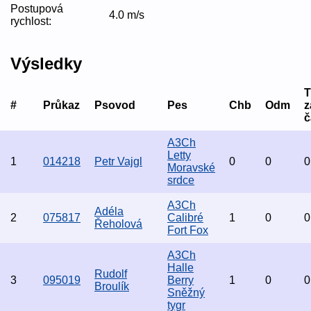
Postupová
4.0 m/s
rychlost:
Výsledky
#
Průkaz
Psovod
Pes
Chb
Odm
z
č
A3Ch
Letty
1
014218
Petr Vajgl
0
0
0
Moravské
srdce
A3Ch
Adéla
2
075817
Calibré
1
0
0
Řeholová
Fort Fox
A3Ch
Halle
Rudolf
3
095019
Berry
1
0
0
Broulík
Sněžný
tygr