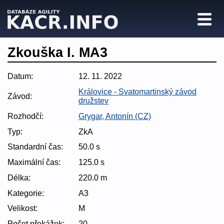
Zkouška I. MA3
Datum:
12. 11. 2022
Královice - Svatomartinský závod
Závod:
družstev
Rozhodčí:
Grygar, Antonín (CZ)
Typ:
ZkA
Standardní čas:
50.0 s
Maximální čas:
125.0 s
Délka:
220.0 m
Kategorie:
A3
Velikost:
M
Počet překážek:
20