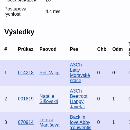
Postupová
4.4 m/s
rychlost:
Výsledky
#
Průkaz
Psovod
Pes
Chb
Odm
A3Ch
Letty
1
014218
Petr Vajgl
0
0
Moravské
srdce
A3Ch
Natálie
Beetroot
2
001819
0
1
Šišovská
Happy
Javelai
Back in
Tereza
3
070914
love Abby
0
1
Martišová
Youwentis