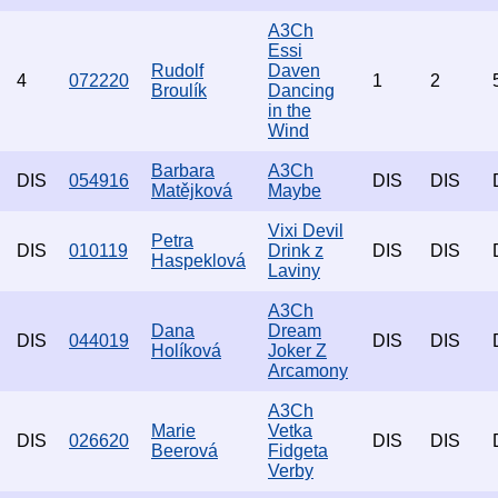
A3Ch
Essi
Rudolf
Daven
4
072220
1
2
Broulík
Dancing
in the
Wind
Barbara
A3Ch
DIS
054916
DIS
DIS
Matějková
Maybe
Vixi Devil
Petra
DIS
010119
Drink z
DIS
DIS
Haspeklová
Laviny
A3Ch
Dana
Dream
DIS
044019
DIS
DIS
Holíková
Joker Z
Arcamony
A3Ch
Marie
Vetka
DIS
026620
DIS
DIS
Beerová
Fidgeta
Verby