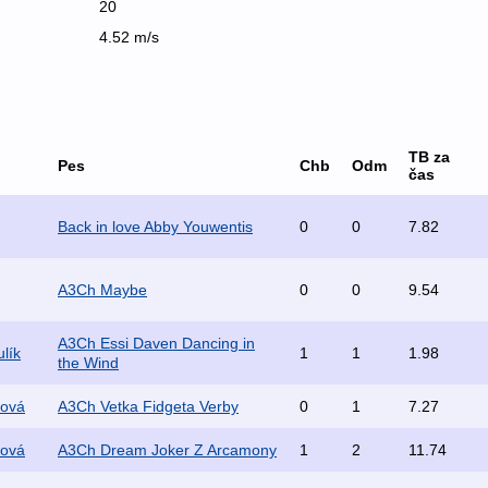
20
4.52 m/s
TB za
Pes
Chb
Odm
čas
Back in love Abby Youwentis
0
0
7.82
A3Ch Maybe
0
0
9.54
A3Ch Essi Daven Dancing in
lík
1
1
1.98
the Wind
rová
A3Ch Vetka Fidgeta Verby
0
1
7.27
ková
A3Ch Dream Joker Z Arcamony
1
2
11.74