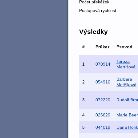
Počet překážek:
Postupová rychlost:
Výsledky
#
Průkaz
Psovod
Tereza
1
070914
Martišová
Barbara
2
054916
Matějková
3
072220
Rudolf Brou
4
026620
Marie Bee
5
044019
Dana Holí