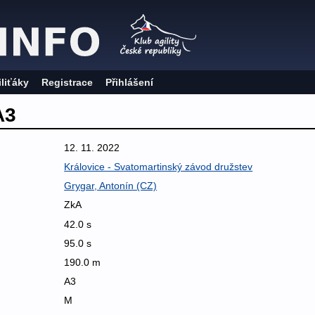
iliťáky
Registrace
Přihlášení
A3
12. 11. 2022
Královice - Svatomartinský závod družstev
Grygar, Antonín (CZ)
ZkA
42.0 s
95.0 s
190.0 m
A3
M