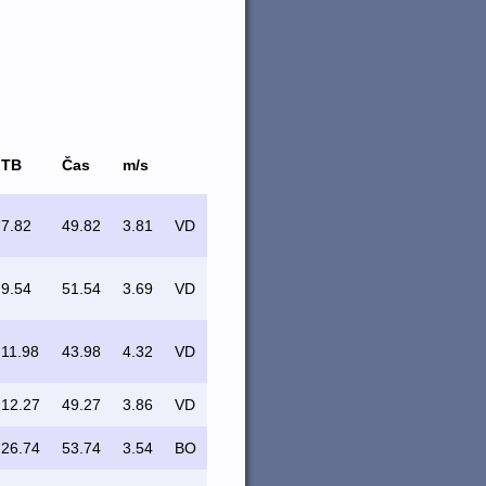
TB
Čas
m/s
7.82
49.82
3.81
VD
9.54
51.54
3.69
VD
11.98
43.98
4.32
VD
12.27
49.27
3.86
VD
26.74
53.74
3.54
BO