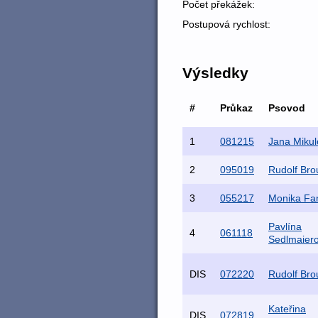
Počet překážek:
Postupová rychlost:
Výsledky
#
Průkaz
Psovod
1
081215
Jana Mikul
2
095019
Rudolf Brou
3
055217
Monika Fa
Pavlína
4
061118
Sedlmaier
DIS
072220
Rudolf Brou
Kateřina
DIS
072819