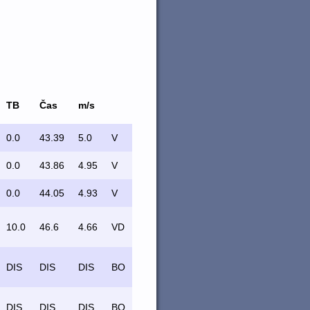
TB
Čas
m/s
0.0
43.39
5.0
V
0.0
43.86
4.95
V
0.0
44.05
4.93
V
10.0
46.6
4.66
VD
DIS
DIS
DIS
BO
DIS
DIS
DIS
BO