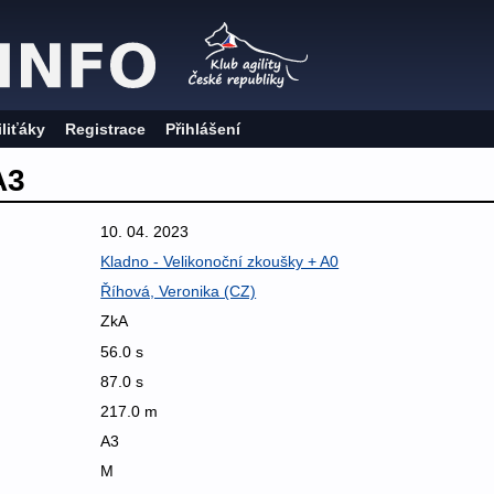
iliťáky
Registrace
Přihlášení
A3
10. 04. 2023
Kladno - Velikonoční zkoušky + A0
Říhová, Veronika (CZ)
ZkA
56.0 s
87.0 s
217.0 m
A3
M