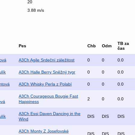
20
3.88 m/s
TB za
Pes
Chb
Odm
čas
ová
A3Ch Agile Srdeční záležitost
0
0
0.0
lík
A3Ch Halle Berry Sněžný tygr
0
0
0.0
ntová
A3Ch Whisky Perla z Polabí
0
0
0.0
A3Ch Courageous Bougie Fast
2
0
0.0
ová
Happiness
A3Ch Essi Daven Dancing in the
lík
DIS
DIS
DIS
Wind
A3Ch Monty Z Josefovské
DIS
DIS
DIS