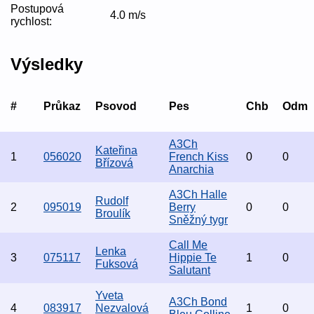
Postupová
4.0 m/s
rychlost:
Výsledky
#
Průkaz
Psovod
Pes
Chb
Odm
A3Ch
Kateřina
1
056020
French Kiss
0
0
Břízová
Anarchia
A3Ch Halle
Rudolf
2
095019
Berry
0
0
Broulík
Sněžný tygr
Call Me
Lenka
3
075117
Hippie Te
1
0
Fuksová
Salutant
Yveta
A3Ch Bond
4
083917
Nezvalová
1
0