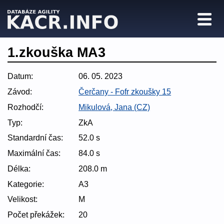
1.zkouška MA3
Datum:
06. 05. 2023
Závod:
Čerčany - Fofr zkoušky 15
Rozhodčí:
Mikulová, Jana (CZ)
Typ:
ZkA
Standardní čas:
52.0 s
Maximální čas:
84.0 s
Délka:
208.0 m
Kategorie:
A3
Velikost:
M
Počet překážek:
20