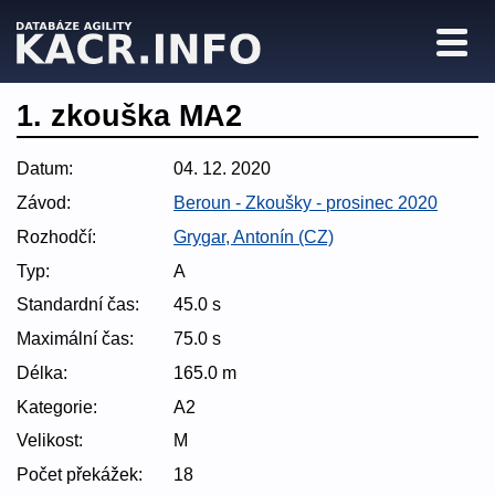
1. zkouška MA2
Datum:
04. 12. 2020
Závod:
Beroun - Zkoušky - prosinec 2020
Rozhodčí:
Grygar, Antonín (CZ)
Typ:
A
Standardní čas:
45.0 s
Maximální čas:
75.0 s
Délka:
165.0 m
Kategorie:
A2
Velikost:
M
Počet překážek:
18