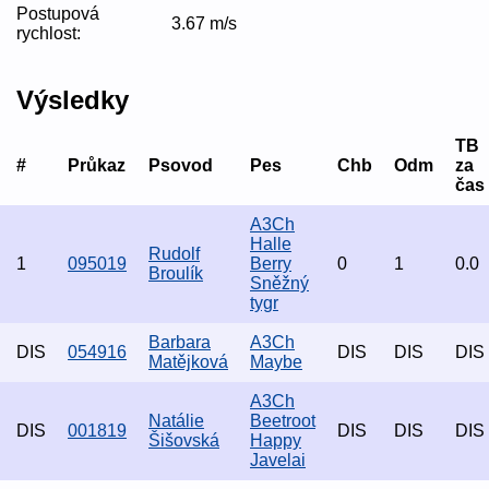
Postupová
3.67 m/s
rychlost:
Výsledky
TB
#
Průkaz
Psovod
Pes
Chb
Odm
za
čas
A3Ch
Halle
Rudolf
1
095019
Berry
0
1
0.0
Broulík
Sněžný
tygr
Barbara
A3Ch
DIS
054916
DIS
DIS
DIS
Matějková
Maybe
A3Ch
Natálie
Beetroot
DIS
001819
DIS
DIS
DIS
Šišovská
Happy
Javelai